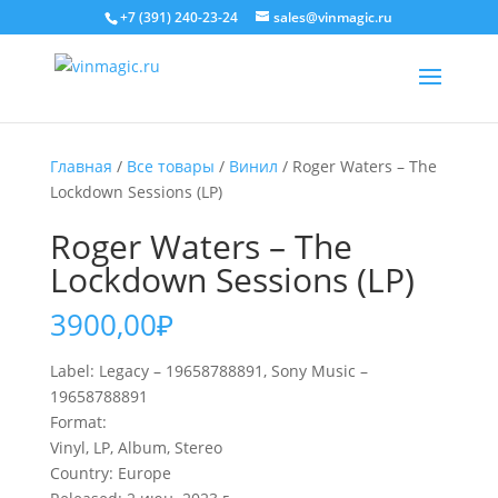
+7 (391) 240-23-24
sales@vinmagic.ru
Главная
/
Все товары
/
Винил
/ Roger Waters – The
Lockdown Sessions (LP)
Roger Waters – The
Lockdown Sessions (LP)
3900,00
₽
Label: Legacy – 19658788891, Sony Music –
19658788891
Format:
Vinyl, LP, Album, Stereo
Country: Europe