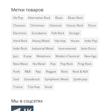
Метки товаров
Alt-Pop
Alternative Rock
Blues
Blues Rock
Chanson
Christmas
Classical
Classic Rock
Disco
Electronic
Eurodance
Folk Rock
Grunge
Hard Rock
Heavy Metal
Hip Hop
House
Indie Pop
Indie Rock
Industrial Metal
Instrumental
Italo-Disco
Jazz
K-pop
Metalcore
Modern Classical
New Age
New Wave
Nu Metal
Pop
Pop Rock
Prog Rock
Punk
R&B
Rap
Reggae
Rock
Rock & Roll
Soul
Soundtrack
Symphonic Metal
Synth-pop
Trance
Trip Hop
Vocal
Мы в соцсетях