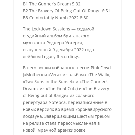
B1 The Gunner’s Dream 5:32
B2 The Bravery Of Being Out Of Range 6:51
B3 Comfortably Numb 2022 8:30
The Lockdown Sessions — седьмой
студийный альбом британского
музыканта Роджера Уотерса,
выпущенный 9 декабря 2022 года
лейблом Legacy Recordings.
В него вошли избранные песни Pink Floyd
(«Mother» и «Vera» из альбома «The Wall»,
«Two Suns in the Sunset» и «The Gunner’s
Dream» из «The Final Cut») и «The Bravery
of Being out of Range» из сольного
репертуара Уотерса, перезаписанные в
новых версиях во время коронавирусного
локдауна. Завершающим шестым треком
на релизе стала переосмысленная в
новой, мрачной аранжировке