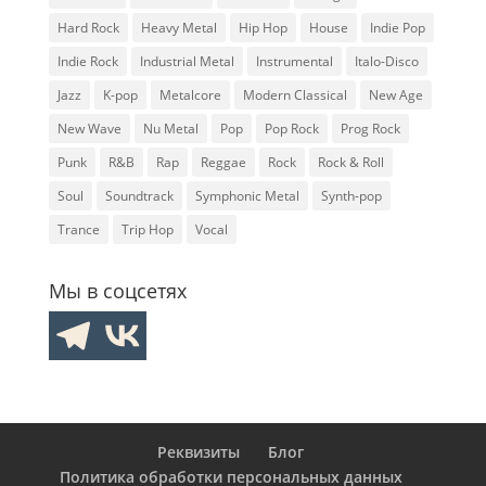
Hard Rock
Heavy Metal
Hip Hop
House
Indie Pop
Indie Rock
Industrial Metal
Instrumental
Italo-Disco
Jazz
K-pop
Metalcore
Modern Classical
New Age
New Wave
Nu Metal
Pop
Pop Rock
Prog Rock
Punk
R&B
Rap
Reggae
Rock
Rock & Roll
Soul
Soundtrack
Symphonic Metal
Synth-pop
Trance
Trip Hop
Vocal
Мы в соцсетях
Реквизиты
Блог
Политика обработки персональных данных