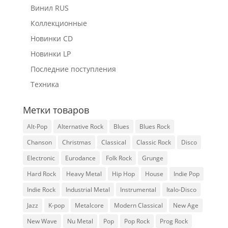
Винил RUS
Коллекционные
Новинки CD
Новинки LP
Последние поступления
Техника
Метки товаров
Alt-Pop
Alternative Rock
Blues
Blues Rock
Chanson
Christmas
Classical
Classic Rock
Disco
Electronic
Eurodance
Folk Rock
Grunge
Hard Rock
Heavy Metal
Hip Hop
House
Indie Pop
Indie Rock
Industrial Metal
Instrumental
Italo-Disco
Jazz
K-pop
Metalcore
Modern Classical
New Age
New Wave
Nu Metal
Pop
Pop Rock
Prog Rock