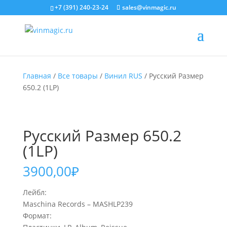
+7 (391) 240-23-24
sales@vinmagic.ru
Главная
/
Все товары
/
Винил RUS
/ Русский Размер
650.2 (1LP)
Русский Размер 650.2
(1LP)
3900,00
₽
Лейбл:
Maschina Records – MASHLP239
Формат: