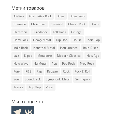
Метки товаров
Alt-Pop
Alternative Rock
Blues
Blues Rock
Chanson
Christmas
Classical
Classic Rock
Disco
Electronic
Eurodance
Folk Rock
Grunge
Hard Rock
Heavy Metal
Hip Hop
House
Indie Pop
Indie Rock
Industrial Metal
Instrumental
Italo-Disco
Jazz
K-pop
Metalcore
Modern Classical
New Age
New Wave
Nu Metal
Pop
Pop Rock
Prog Rock
Punk
R&B
Rap
Reggae
Rock
Rock & Roll
Soul
Soundtrack
Symphonic Metal
Synth-pop
Trance
Trip Hop
Vocal
Мы в соцсетях