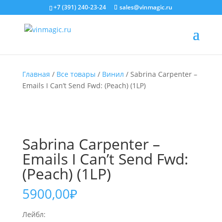
+7 (391) 240-23-24
sales@vinmagic.ru
Главная
/
Все товары
/
Винил
/ Sabrina Carpenter –
Emails I Can’t Send Fwd: (Peach) (1LP)
Sabrina Carpenter –
Emails I Can’t Send Fwd:
(Peach) (1LP)
5900,00
₽
Лейбл: