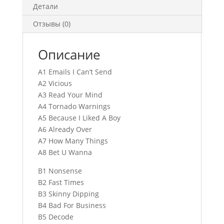
Детали
Отзывы (0)
Описание
A1 Emails I Can’t Send
A2 Vicious
A3 Read Your Mind
A4 Tornado Warnings
A5 Because I Liked A Boy
A6 Already Over
A7 How Many Things
A8 Bet U Wanna
B1 Nonsense
B2 Fast Times
B3 Skinny Dipping
B4 Bad For Business
B5 Decode