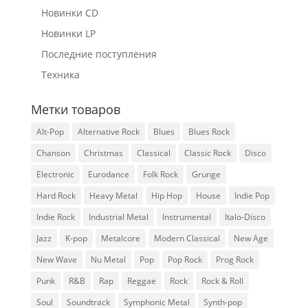
Новинки CD
Новинки LP
Последние поступления
Техника
Метки товаров
Alt-Pop
Alternative Rock
Blues
Blues Rock
Chanson
Christmas
Classical
Classic Rock
Disco
Electronic
Eurodance
Folk Rock
Grunge
Hard Rock
Heavy Metal
Hip Hop
House
Indie Pop
Indie Rock
Industrial Metal
Instrumental
Italo-Disco
Jazz
K-pop
Metalcore
Modern Classical
New Age
New Wave
Nu Metal
Pop
Pop Rock
Prog Rock
Punk
R&B
Rap
Reggae
Rock
Rock & Roll
Soul
Soundtrack
Symphonic Metal
Synth-pop