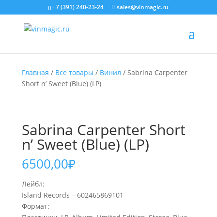
+7 (391) 240-23-24
sales@vinmagic.ru
Главная
/
Все товары
/
Винил
/ Sabrina Carpenter
Short n’ Sweet (Blue) (LP)
Sabrina Carpenter Short
n’ Sweet (Blue) (LP)
6500,00
₽
Лейбл:
Island Records – 602465869101
Формат: