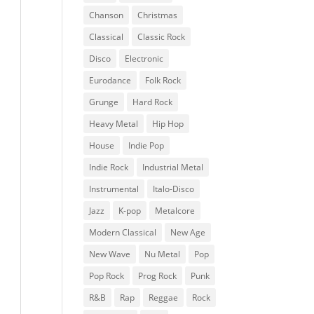
Chanson
Christmas
Classical
Classic Rock
Disco
Electronic
Eurodance
Folk Rock
Grunge
Hard Rock
Heavy Metal
Hip Hop
House
Indie Pop
Indie Rock
Industrial Metal
Instrumental
Italo-Disco
Jazz
K-pop
Metalcore
Modern Classical
New Age
New Wave
Nu Metal
Pop
Pop Rock
Prog Rock
Punk
R&B
Rap
Reggae
Rock