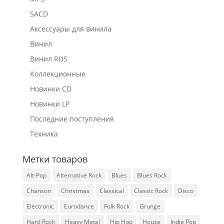
SACD
Аксессуары для винила
Винил
Винил RUS
Коллекционные
Новинки CD
Новинки LP
Последние поступления
Техника
Метки товаров
Alt-Pop
Alternative Rock
Blues
Blues Rock
Chanson
Christmas
Classical
Classic Rock
Disco
Electronic
Eurodance
Folk Rock
Grunge
Hard Rock
Heavy Metal
Hip Hop
House
Indie Pop