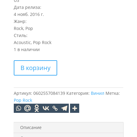
US
Дата релиза:
4 нояб. 2016 г.
Жанр:
Rock, Pop
Стиль:
Acoustic, Pop Rock
1 в наличии
Количество
В корзину
товара
SHAWN
MENDES
ILLUMINATE
Артикул:
0602557084139
Категория:
Винил
Метка:
(LP)
Pop Rock
Описание