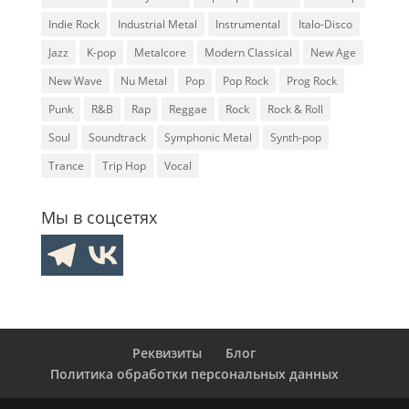
Indie Rock
Industrial Metal
Instrumental
Italo-Disco
Jazz
K-pop
Metalcore
Modern Classical
New Age
New Wave
Nu Metal
Pop
Pop Rock
Prog Rock
Punk
R&B
Rap
Reggae
Rock
Rock & Roll
Soul
Soundtrack
Symphonic Metal
Synth-pop
Trance
Trip Hop
Vocal
Мы в соцсетях
Реквизиты
Блог
Политика обработки персональных данных