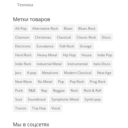
Техника
Метки товаров
Alt-Pop
Alternative Rock
Blues
Blues Rock
Chanson
Christmas
Classical
Classic Rock
Disco
Electronic
Eurodance
Folk Rock
Grunge
Hard Rock
Heavy Metal
Hip Hop
House
Indie Pop
Indie Rock
Industrial Metal
Instrumental
Italo-Disco
Jazz
K-pop
Metalcore
Modern Classical
New Age
New Wave
Nu Metal
Pop
Pop Rock
Prog Rock
Punk
R&B
Rap
Reggae
Rock
Rock & Roll
Soul
Soundtrack
Symphonic Metal
Synth-pop
Trance
Trip Hop
Vocal
Мы в соцсетях