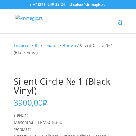
+7 (391) 240-23-24
sales@vinmagic.ru
Главная
/
Все товары
/
Винил
/ Silent Circle № 1
(Black Vinyl)
Silent Circle № 1 (Black
Vinyl)
3900,00
₽
Лейбл:
Maschina – LPMSCN300
Формат: