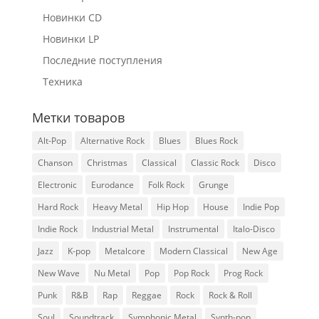
Новинки CD
Новинки LP
Последние поступления
Техника
Метки товаров
Alt-Pop
Alternative Rock
Blues
Blues Rock
Chanson
Christmas
Classical
Classic Rock
Disco
Electronic
Eurodance
Folk Rock
Grunge
Hard Rock
Heavy Metal
Hip Hop
House
Indie Pop
Indie Rock
Industrial Metal
Instrumental
Italo-Disco
Jazz
K-pop
Metalcore
Modern Classical
New Age
New Wave
Nu Metal
Pop
Pop Rock
Prog Rock
Punk
R&B
Rap
Reggae
Rock
Rock & Roll
Soul
Soundtrack
Symphonic Metal
Synth-pop