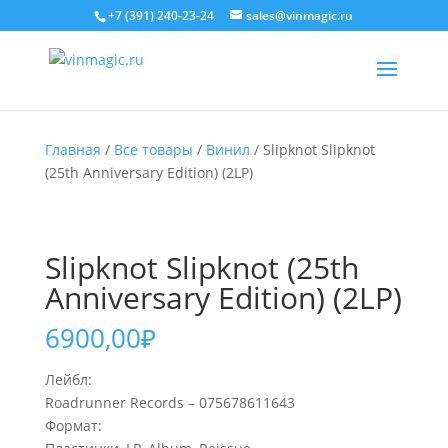
+7 (391) 240-23-24
sales@vinmagic.ru
Главная
/
Все товары
/
Винил
/ Slipknot Slipknot
(25th Anniversary Edition) (2LP)
Slipknot Slipknot (25th
Anniversary Edition) (2LP)
6900,00
₽
Лейбл:
Roadrunner Records – 075678611643
Формат: