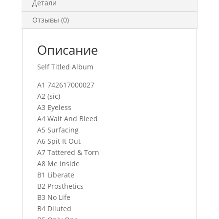
Детали
Отзывы (0)
Описание
Self Titled Album
A1 742617000027
A2 (sic)
A3 Eyeless
A4 Wait And Bleed
A5 Surfacing
A6 Spit It Out
A7 Tattered & Torn
A8 Me Inside
B1 Liberate
B2 Prosthetics
B3 No Life
B4 Diluted