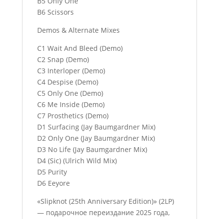
B5 Only One
B6 Scissors
Demos & Alternate Mixes
C1 Wait And Bleed (Demo)
C2 Snap (Demo)
C3 Interloper (Demo)
C4 Despise (Demo)
C5 Only One (Demo)
C6 Me Inside (Demo)
C7 Prosthetics (Demo)
D1 Surfacing (Jay Baumgardner Mix)
D2 Only One (Jay Baumgardner Mix)
D3 No Life (Jay Baumgardner Mix)
D4 (Sic) (Ulrich Wild Mix)
D5 Purity
D6 Eeyore
«Slipknot (25th Anniversary Edition)» (2LP)
— подарочное переиздание 2025 года,