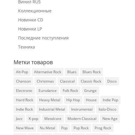
Винил RUS
Коллекционные
Новинки CD
Новинки LP
Последние поступления
Техника
Метки товаров
Alt-Pop
Alternative Rock
Blues
Blues Rock
Chanson
Christmas
Classical
Classic Rock
Disco
Electronic
Eurodance
Folk Rock
Grunge
Hard Rock
Heavy Metal
Hip Hop
House
Indie Pop
Indie Rock
Industrial Metal
Instrumental
Italo-Disco
Jazz
K-pop
Metalcore
Modern Classical
New Age
New Wave
Nu Metal
Pop
Pop Rock
Prog Rock