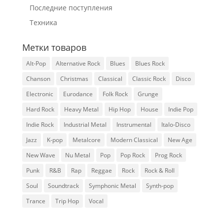
Последние поступления
Техника
Метки товаров
Alt-Pop
Alternative Rock
Blues
Blues Rock
Chanson
Christmas
Classical
Classic Rock
Disco
Electronic
Eurodance
Folk Rock
Grunge
Hard Rock
Heavy Metal
Hip Hop
House
Indie Pop
Indie Rock
Industrial Metal
Instrumental
Italo-Disco
Jazz
K-pop
Metalcore
Modern Classical
New Age
New Wave
Nu Metal
Pop
Pop Rock
Prog Rock
Punk
R&B
Rap
Reggae
Rock
Rock & Roll
Soul
Soundtrack
Symphonic Metal
Synth-pop
Trance
Trip Hop
Vocal