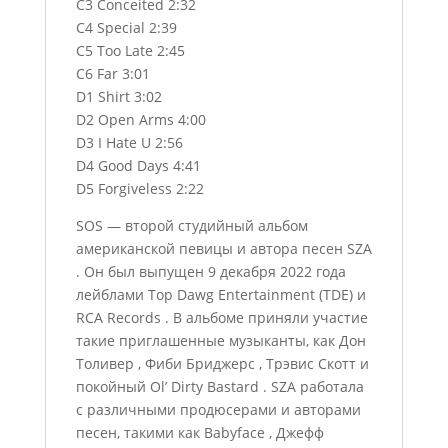
C3 Conceited 2:32
C4 Special 2:39
C5 Too Late 2:45
C6 Far 3:01
D1 Shirt 3:02
D2 Open Arms 4:00
D3 I Hate U 2:56
D4 Good Days 4:41
D5 Forgiveless 2:22
SOS — второй студийный альбом
американской певицы и автора песен SZA
. Он был выпущен 9 декабря 2022 года
лейблами Top Dawg Entertainment (TDE) и
RCA Records . В альбоме приняли участие
такие приглашенные музыканты, как Дон
Толивер , Фиби Бриджерс , Трэвис Скотт и
покойный Ol’ Dirty Bastard . SZA работала
с различными продюсерами и авторами
песен, такими как Babyface , Джефф