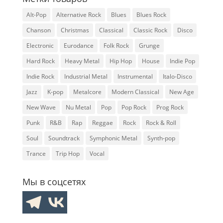
Alt-Pop
Alternative Rock
Blues
Blues Rock
Chanson
Christmas
Classical
Classic Rock
Disco
Electronic
Eurodance
Folk Rock
Grunge
Hard Rock
Heavy Metal
Hip Hop
House
Indie Pop
Indie Rock
Industrial Metal
Instrumental
Italo-Disco
Jazz
K-pop
Metalcore
Modern Classical
New Age
New Wave
Nu Metal
Pop
Pop Rock
Prog Rock
Punk
R&B
Rap
Reggae
Rock
Rock & Roll
Soul
Soundtrack
Symphonic Metal
Synth-pop
Trance
Trip Hop
Vocal
Мы в соцсетях