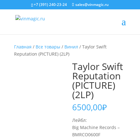
+7 (391) 240-23-24
sales@vinmagic.ru
Главная
/
Все товары
/
Винил
/ Taylor Swift
Reputation (PICTURE) (2LP)
Taylor Swift
Reputation
(PICTURE)
(2LP)
6500,00
₽
Лейбл:
Big Machine Records –
BMRCO0600F