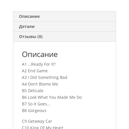
Описание
Детали
Отзывы (0)
Описание
A1 …Ready For It?
A2 End Game
A3 I Did Something Bad
A4 Don’t Blame Me
B5 Delicate
B6 Look What You Made Me Do
B7 So It Goes…
B8 Gorgeous
C9 Getaway Car
C10 King Of My Heart