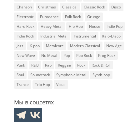
Chanson
Christmas
Classical
Classic Rock
Disco
Electronic
Eurodance
Folk Rock
Grunge
Hard Rock
Heavy Metal
Hip Hop
House
Indie Pop
Indie Rock
Industrial Metal
Instrumental
Italo-Disco
Jazz
K-pop
Metalcore
Modern Classical
New Age
New Wave
Nu Metal
Pop
Pop Rock
Prog Rock
Punk
R&B
Rap
Reggae
Rock
Rock & Roll
Soul
Soundtrack
Symphonic Metal
Synth-pop
Trance
Trip Hop
Vocal
Мы в соцсетях