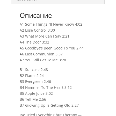
Описание
A1 Some Things I’ll Never Know 4:02
A2 Lose Control 3:30
A3 What More Can I Say 2:21
A4 The Door 3:32
A5 Goodbye’s Been Good To You 2:44
A6 Last Communion 3:37
A7 You Still Get To Me 3:28
B1 Suitcase 2:48
B2 Flame 2:24
B3 Evergreen 2:46
B4 Hammer To The Heart 3:12
B5 Apple Juice 3:02
B6 Tell Me 2:56
B7 Growing Up Is Getting Old 2:27
I’ve Tried Everything but Therapy —