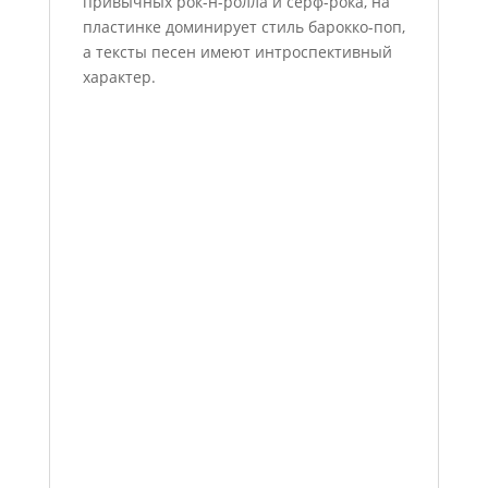
привычных рок-н-ролла и сёрф-рока, на
пластинке доминирует стиль барокко-поп,
а тексты песен имеют интроспективный
характер.