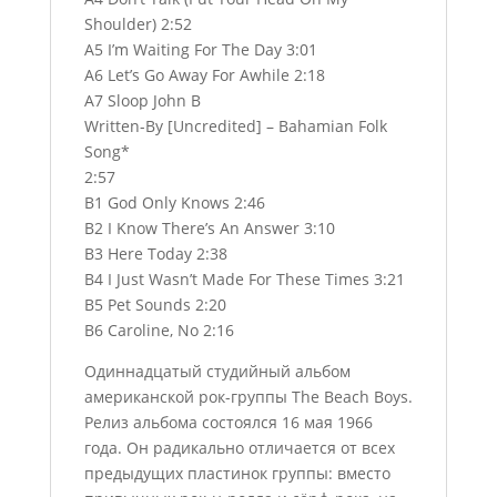
Shoulder) 2:52
A5 I’m Waiting For The Day 3:01
A6 Let’s Go Away For Awhile 2:18
A7 Sloop John B
Written-By [Uncredited] – Bahamian Folk
Song*
2:57
B1 God Only Knows 2:46
B2 I Know There’s An Answer 3:10
B3 Here Today 2:38
B4 I Just Wasn’t Made For These Times 3:21
B5 Pet Sounds 2:20
B6 Caroline, No 2:16
Одиннадцатый студийный альбом
американской рок-группы The Beach Boys.
Релиз альбома состоялся 16 мая 1966
года. Он радикально отличается от всех
предыдущих пластинок группы: вместо