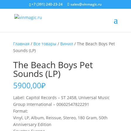
+7 (391) 240-23-24
sales@vinmagic.ru
Главная
/
Все товары
/
Винил
/ The Beach Boys Pet
Sounds (LP)
The Beach Boys Pet
Sounds (LP)
5900,00
₽
Label: Capitol Records – ST 2458, Universal Music
Group International – 00602547822291
Format:
Vinyl, LP, Album, Reissue, Stereo, 180 Gram, 50th
Anniversary Edition