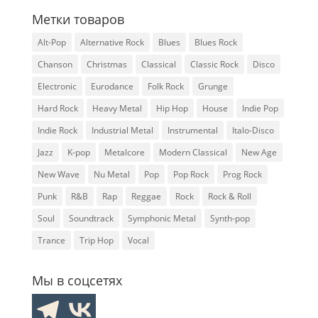
Метки товаров
Alt-Pop
Alternative Rock
Blues
Blues Rock
Chanson
Christmas
Classical
Classic Rock
Disco
Electronic
Eurodance
Folk Rock
Grunge
Hard Rock
Heavy Metal
Hip Hop
House
Indie Pop
Indie Rock
Industrial Metal
Instrumental
Italo-Disco
Jazz
K-pop
Metalcore
Modern Classical
New Age
New Wave
Nu Metal
Pop
Pop Rock
Prog Rock
Punk
R&B
Rap
Reggae
Rock
Rock & Roll
Soul
Soundtrack
Symphonic Metal
Synth-pop
Trance
Trip Hop
Vocal
Мы в соцсетях