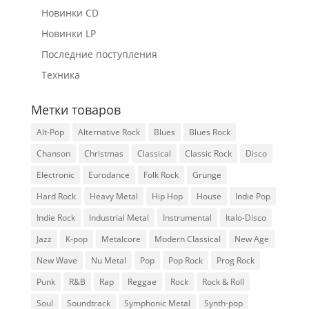
Новинки CD
Новинки LP
Последние поступления
Техника
Метки товаров
Alt-Pop
Alternative Rock
Blues
Blues Rock
Chanson
Christmas
Classical
Classic Rock
Disco
Electronic
Eurodance
Folk Rock
Grunge
Hard Rock
Heavy Metal
Hip Hop
House
Indie Pop
Indie Rock
Industrial Metal
Instrumental
Italo-Disco
Jazz
K-pop
Metalcore
Modern Classical
New Age
New Wave
Nu Metal
Pop
Pop Rock
Prog Rock
Punk
R&B
Rap
Reggae
Rock
Rock & Roll
Soul
Soundtrack
Symphonic Metal
Synth-pop