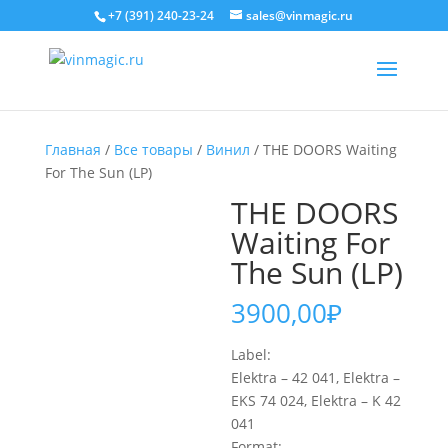
+7 (391) 240-23-24
sales@vinmagic.ru
Главная
/
Все товары
/
Винил
/ THE DOORS Waiting
For The Sun (LP)
THE DOORS
Waiting For
The Sun (LP)
3900,00
₽
Label:
Elektra – 42 041, Elektra –
EKS 74 024, Elektra – K 42
041
Format: