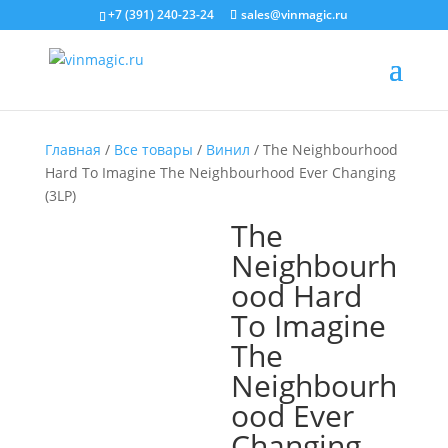
+7 (391) 240-23-24
sales@vinmagic.ru
Главная
/
Все товары
/
Винил
/ The Neighbourhood
Hard To Imagine The Neighbourhood Ever Changing
(3LP)
The
Neighbourh
ood Hard
To Imagine
The
Neighbourh
ood Ever
Changing