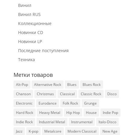
Винил
Винил RUS
Коллекционные
Новинки CD
Новинки LP
Последние поступления
Техника
Метки товаров
Alt-Pop
Alternative Rock
Blues
Blues Rock
Chanson
Christmas
Classical
Classic Rock
Disco
Electronic
Eurodance
Folk Rock
Grunge
Hard Rock
Heavy Metal
Hip Hop
House
Indie Pop
Indie Rock
Industrial Metal
Instrumental
Italo-Disco
Jazz
K-pop
Metalcore
Modern Classical
New Age