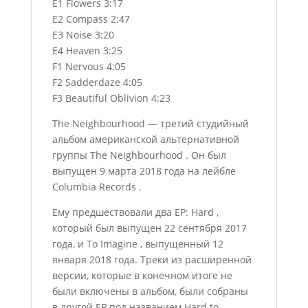
E1 Flowers 3:17
E2 Compass 2:47
E3 Noise 3:20
E4 Heaven 3:25
F1 Nervous 4:05
F2 Sadderdaze 4:05
F3 Beautiful Oblivion 4:23
The Neighbourhood — третий студийный
альбом американской альтернативной
группы The Neighbourhood . Он был
выпущен 9 марта 2018 года на лейбле
Columbia Records .
Ему предшествовали два EP: Hard ,
который был выпущен 22 сентября 2017
года, и To Imagine , выпущенный 12
января 2018 года. Треки из расширенной
версии, которые в конечном итоге не
были включены в альбом, были собраны
в другой EP под названием Hard to