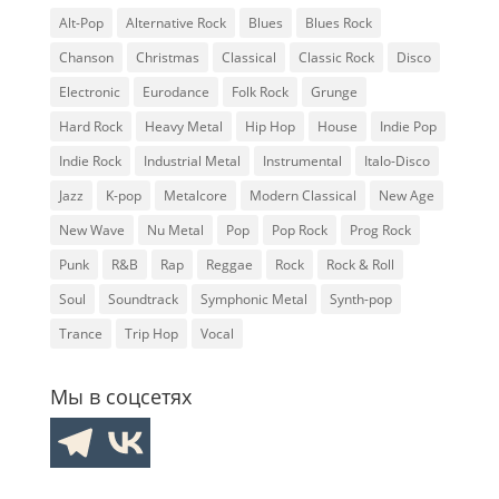
Alt-Pop
Alternative Rock
Blues
Blues Rock
Chanson
Christmas
Classical
Classic Rock
Disco
Electronic
Eurodance
Folk Rock
Grunge
Hard Rock
Heavy Metal
Hip Hop
House
Indie Pop
Indie Rock
Industrial Metal
Instrumental
Italo-Disco
Jazz
K-pop
Metalcore
Modern Classical
New Age
New Wave
Nu Metal
Pop
Pop Rock
Prog Rock
Punk
R&B
Rap
Reggae
Rock
Rock & Roll
Soul
Soundtrack
Symphonic Metal
Synth-pop
Trance
Trip Hop
Vocal
Мы в соцсетях