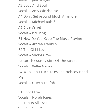
A3 Body And Soul
Vocals – Amy Winehouse
A4 Don’t Get Around Much Anymore
Vocals – Michael Bublé
A5 Blue Velvet
Vocals – k.d. lang
B1 How Do You Keep The Music Playing
Vocals – Aretha Franklin
B2 The Girl I Love
Vocals – Sheryl Crow
B3 On The Sunny Side Of The Street
Vocals – Willie Nelson
B4 Who Can I Turn To (When Nobody Needs
Me)
Vocals – Queen Latifah
C1 Speak Low
Vocals – Norah Jones
C2 This Is All I Ask