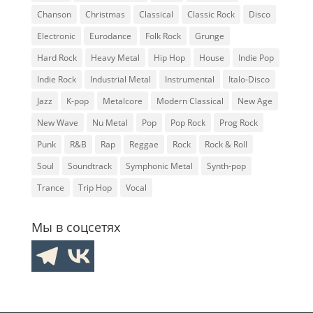
Chanson
Christmas
Classical
Classic Rock
Disco
Electronic
Eurodance
Folk Rock
Grunge
Hard Rock
Heavy Metal
Hip Hop
House
Indie Pop
Indie Rock
Industrial Metal
Instrumental
Italo-Disco
Jazz
K-pop
Metalcore
Modern Classical
New Age
New Wave
Nu Metal
Pop
Pop Rock
Prog Rock
Punk
R&B
Rap
Reggae
Rock
Rock & Roll
Soul
Soundtrack
Symphonic Metal
Synth-pop
Trance
Trip Hop
Vocal
Мы в соцсетях