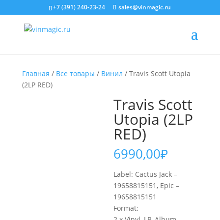
+7 (391) 240-23-24
sales@vinmagic.ru
Главная
/
Все товары
/
Винил
/ Travis Scott Utopia
(2LP RED)
Travis Scott
Utopia (2LP
RED)
6990,00
₽
Label: Cactus Jack –
19658815151, Epic –
19658815151
Format:
2 x Vinyl, LP, Album,