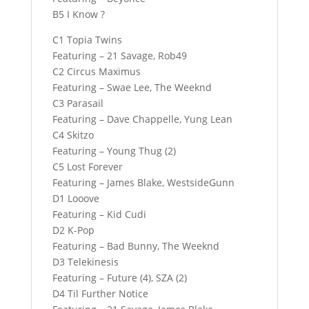
B5 I Know ?
C1 Topia Twins
Featuring – 21 Savage, Rob49
C2 Circus Maximus
Featuring – Swae Lee, The Weeknd
C3 Parasail
Featuring – Dave Chappelle, Yung Lean
C4 Skitzo
Featuring – Young Thug (2)
C5 Lost Forever
Featuring – James Blake, WestsideGunn
D1 Looove
Featuring – Kid Cudi
D2 K-Pop
Featuring – Bad Bunny, The Weeknd
D3 Telekinesis
Featuring – Future (4), SZA (2)
D4 Til Further Notice