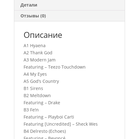
Детали
Отзывы (0)
Описание
A1 Hyaena
A2 Thank God
A3 Modern Jam
Featuring – Teezo Touchdown
A4 My Eyes
A5 God’s Country
B1 Sirens
B2 Meltdown
Featuring – Drake
B3 Fe!n
Featuring – Playboi Carti
Featuring [Uncredited] – Sheck Wes
B4 Delresto (Echoes)
Featuring – Beyoncé