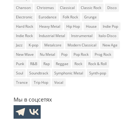
Chanson
Christmas
Classical
Classic Rock
Disco
Electronic
Eurodance
Folk Rock
Grunge
Hard Rock
Heavy Metal
Hip Hop
House
Indie Pop
Indie Rock
Industrial Metal
Instrumental
Italo-Disco
Jazz
K-pop
Metalcore
Modern Classical
New Age
New Wave
Nu Metal
Pop
Pop Rock
Prog Rock
Punk
R&B
Rap
Reggae
Rock
Rock & Roll
Soul
Soundtrack
Symphonic Metal
Synth-pop
Trance
Trip Hop
Vocal
Мы в соцсетях