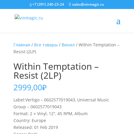
+7 (391) 240-23-24
sales@vinmagic.ru
Главная
/
Все товары
/
Винил
/ Within Temptation ‎–
Resist (2LP)
Within Temptation ‎–
Resist (2LP)
2999,00
₽
Label:Vertigo ‎– 0602577019043, Universal Music
Group ‎– 0602577019043
Format: 2 × Vinyl, 12″, 45 RPM, Album
Country: Europe
Released: 01 Feb 2019