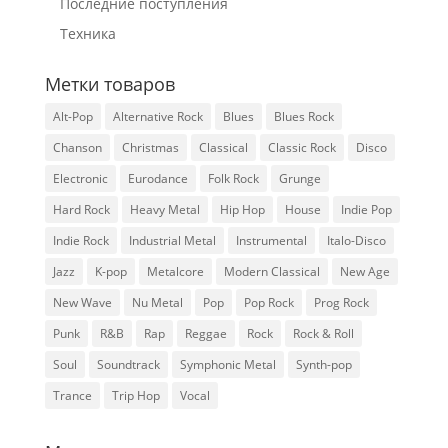
Последние поступления
Техника
Метки товаров
Alt-Pop
Alternative Rock
Blues
Blues Rock
Chanson
Christmas
Classical
Classic Rock
Disco
Electronic
Eurodance
Folk Rock
Grunge
Hard Rock
Heavy Metal
Hip Hop
House
Indie Pop
Indie Rock
Industrial Metal
Instrumental
Italo-Disco
Jazz
K-pop
Metalcore
Modern Classical
New Age
New Wave
Nu Metal
Pop
Pop Rock
Prog Rock
Punk
R&B
Rap
Reggae
Rock
Rock & Roll
Soul
Soundtrack
Symphonic Metal
Synth-pop
Trance
Trip Hop
Vocal