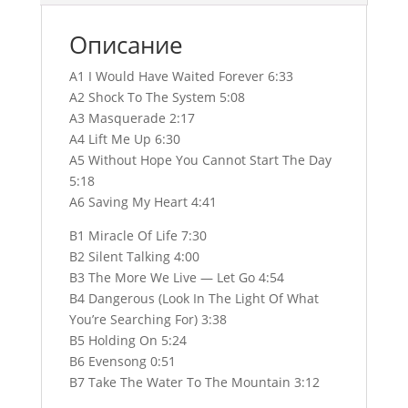
Описание
A1 I Would Have Waited Forever 6:33
A2 Shock To The System 5:08
A3 Masquerade 2:17
A4 Lift Me Up 6:30
A5 Without Hope You Cannot Start The Day
5:18
A6 Saving My Heart 4:41
B1 Miracle Of Life 7:30
B2 Silent Talking 4:00
B3 The More We Live — Let Go 4:54
B4 Dangerous (Look In The Light Of What
You’re Searching For) 3:38
B5 Holding On 5:24
B6 Evensong 0:51
B7 Take The Water To The Mountain 3:12