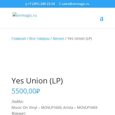
+7 (391) 240-23-24
sales@vinmagic.ru
Главная
/
Все товары
/
Винил
/ Yes Union (LP)
Yes Union (LP)
5500,00
₽
Лейбл:
Music On Vinyl – MOVLP1669, Arista – MOVLP1669
Формат: