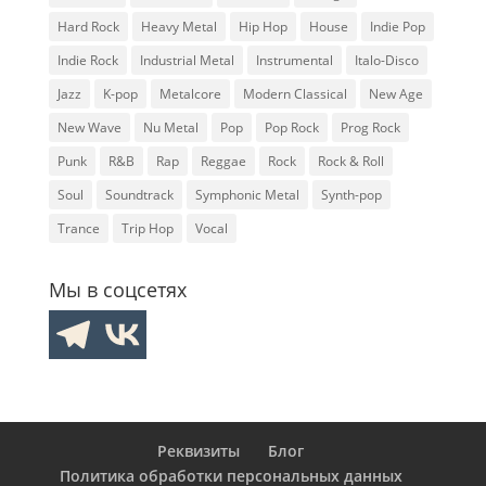
Hard Rock
Heavy Metal
Hip Hop
House
Indie Pop
Indie Rock
Industrial Metal
Instrumental
Italo-Disco
Jazz
K-pop
Metalcore
Modern Classical
New Age
New Wave
Nu Metal
Pop
Pop Rock
Prog Rock
Punk
R&B
Rap
Reggae
Rock
Rock & Roll
Soul
Soundtrack
Symphonic Metal
Synth-pop
Trance
Trip Hop
Vocal
Мы в соцсетях
Реквизиты
Блог
Политика обработки персональных данных