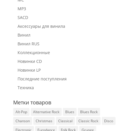
MP3
SACD
Аксессуары для винила
Винил
Винил RUS
Коллекционные
Новинки CD
Новинки LP
Последние поступления
Техника
Метки товаров
Alt-Pop
Alternative Rock
Blues
Blues Rock
Chanson
Christmas
Classical
Classic Rock
Disco
Electronic
Eurodance
Folk Rock
Grunge