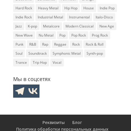
Hard Rock
Heavy Metal
Hip Hop
House
Indie Pop
Indie Rock
Industrial Metal
Instrumental
Italo-Disco
Jazz
K-pop
Metalcore
Modern Classical
New Age
New Wave
Nu Metal
Pop
Pop Rock
Prog Rock
Punk
R&B
Rap
Reggae
Rock
Rock & Roll
Soul
Soundtrack
Symphonic Metal
Synth-pop
Trance
Trip Hop
Vocal
Мы в соцсетях
Реквизиты
Блог
Политика обработки персональных данных