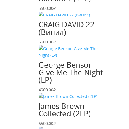
5500,00
₽
CRAIG DAVID 22
(Винил)
5900,00
₽
George Benson
Give Me The Night
(LP)
4900,00
₽
James Brown
Collected (2LP)
6500,00
₽