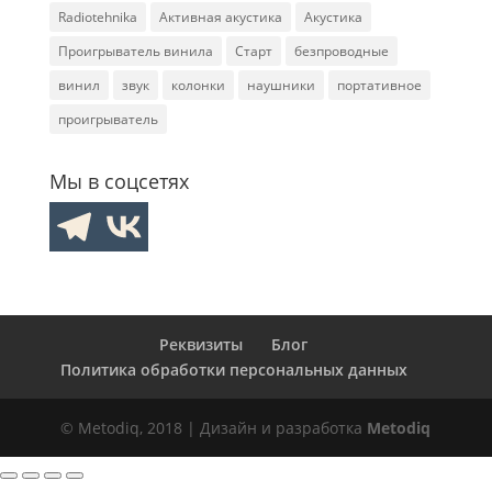
Radiotehnika
Активная акустика
Акустика
Проигрыватель винила
Старт
безпроводные
винил
звук
колонки
наушники
портативное
проигрыватель
Мы в соцсетях
Реквизиты
Блог
Политика обработки персональных данных
© Metodiq, 2018 | Дизайн и разработка
Metodiq