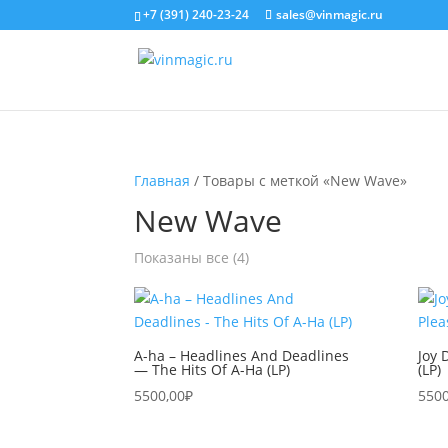
+7 (391) 240-23-24
sales@vinmagic.ru
Главная
/ Товары с меткой «New Wave»
New Wave
Показаны все (4)
A-ha – Headlines And Deadlines
Joy 
— The Hits Of A-Ha (LP)
(LP)
5500,00
₽
5500