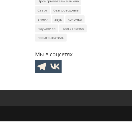
Проигрыватель винила
Старт
безпроводные
винил
звук
колонки
наушники
портативное
проигрыватель
Мы в соцсетях