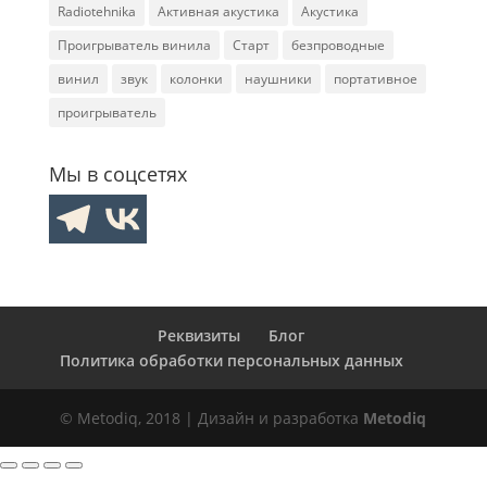
Radiotehnika
Активная акустика
Акустика
Проигрыватель винила
Старт
безпроводные
винил
звук
колонки
наушники
портативное
проигрыватель
Мы в соцсетях
Реквизиты
Блог
Политика обработки персональных данных
© Metodiq, 2018 | Дизайн и разработка
Metodiq