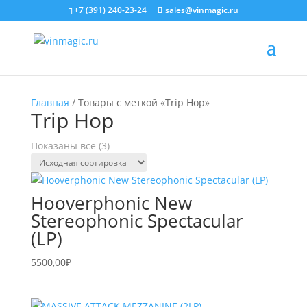
+7 (391) 240-23-24
sales@vinmagic.ru
Главная
/ Товары с меткой «Trip Hop»
Trip Hop
Показаны все (3)
Hooverphonic New
Stereophonic Spectacular
(LP)
5500,00
₽