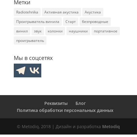
Метки
Radiotehnika
Активная акустика
Акустика
Проигрыватель винила
Старт
безпроводные
винил
звук
колонки
наушники
портативное
проигрыватель
Мы в соцсетях
Реквизиты
Блог
Политика обработки персональных данных
© Metodiq, 2018 | Дизайн и разработка
Metodiq