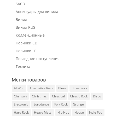
SACD
Аксессуары для винила
Винил
Винил RUS
Коллекционные
Новинки CD
Новинки LP
Последние поступления
Техника
Метки товаров
Alt-Pop
Alternative Rock
Blues
Blues Rock
Chanson
Christmas
Classical
Classic Rock
Disco
Electronic
Eurodance
Folk Rock
Grunge
Hard Rock
Heavy Metal
Hip Hop
House
Indie Pop