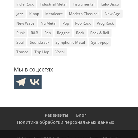
Indie Rock
Industrial Metal
Instrumental
Italo-Disco
Jazz
K-pop
Metalcore
Modern Classical
New Age
New Wave
Nu Metal
Pop
Pop Rock
Prog Rock
Punk
R&B
Rap
Reggae
Rock
Rock & Roll
Soul
Soundtrack
Symphonic Metal
Synth-pop
Trance
Trip Hop
Vocal
Мы в соцсетях
Реквизиты
Блог
Политика обработки персональных данных