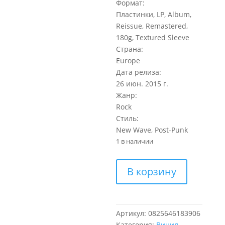
Формат:
Пластинки, LP, Album,
Reissue, Remastered,
180g, Textured Sleeve
Страна:
Europe
Дата релиза:
26 июн. 2015 г.
Жанр:
Rock
Стиль:
New Wave, Post-Punk
1 в наличии
Количество
В корзину
товара
Joy
Division
Unknown
Артикул:
0825646183906
Pleasures
Категория:
Винил