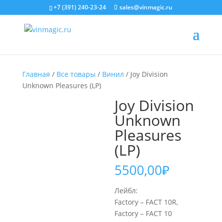
+7 (391) 240-23-24
sales@vinmagic.ru
Главная
/
Все товары
/
Винил
/ Joy Division
Unknown Pleasures (LP)
Joy Division
Unknown
Pleasures
(LP)
5500,00
₽
Лейбл:
Factory – FACT 10R,
Factory – FACT 10