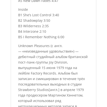
A5 New Dawn Fades 4:47
Inside
B1 She’s Lost Control 3:40
B2 Shadowplay 3:50
B3 Wilderness 2:35
B4 Interzone 2:10
B5 I Remember Nothing 6:00
Unknown Pleasures (с англ.
— «неизведанные удовольствия») —
дебютный студийный альбом британской
пост-панк-группы Joy Division,
выпущенный 15 июня 1979 года на
лейбле Factory Records. Альбом был
записан и смикширован в течение трёх
последовательных выходных в студии
Strawberry Studios[англ.] в апреле 1979
года продюсером Мартином Хэннетом,
который использовал ряд
нетрадиционных методов записи в