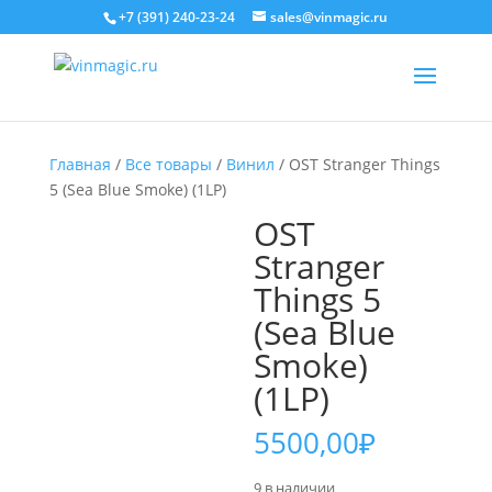
+7 (391) 240-23-24
sales@vinmagic.ru
Главная
/
Все товары
/
Винил
/ OST Stranger Things
5 (Sea Blue Smoke) (1LP)
OST
Stranger
Things 5
(Sea Blue
Smoke)
(1LP)
5500,00
₽
9 в наличии