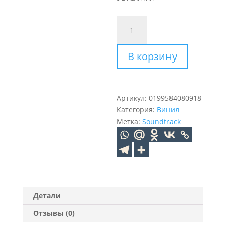
Количество
товара
OST
В корзину
Stranger
Things
5
(Sea
Артикул:
0199584080918
Blue
Категория:
Винил
Smoke)
Метка:
Soundtrack
(1LP)
Детали
Отзывы (0)