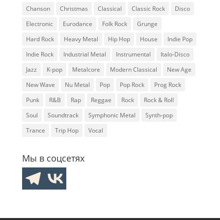
Chanson
Christmas
Classical
Classic Rock
Disco
Electronic
Eurodance
Folk Rock
Grunge
Hard Rock
Heavy Metal
Hip Hop
House
Indie Pop
Indie Rock
Industrial Metal
Instrumental
Italo-Disco
Jazz
K-pop
Metalcore
Modern Classical
New Age
New Wave
Nu Metal
Pop
Pop Rock
Prog Rock
Punk
R&B
Rap
Reggae
Rock
Rock & Roll
Soul
Soundtrack
Symphonic Metal
Synth-pop
Trance
Trip Hop
Vocal
Мы в соцсетях