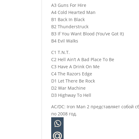
A3 Guns For Hire
A4 Cold Hearted Man
B1 Back In Black
B2 Thunderstruck
B3 If You Want Blood (You’ve Got It)
B4 Evil Walks
C1 T.N.T.
C2 Hell Ain’t A Bad Place To Be
C3 Have A Drink On Me
C4 The Razors Edge
D1 Let There Be Rock
D2 War Machine
D3 Highway To Hell
AC/DC: Iron Man 2 представляет собой 
по 2008 год.