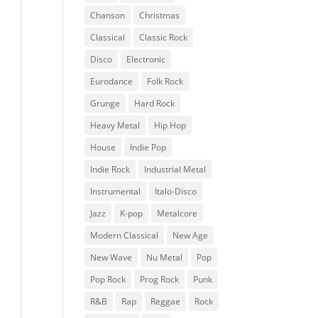
Chanson
Christmas
Classical
Classic Rock
Disco
Electronic
Eurodance
Folk Rock
Grunge
Hard Rock
Heavy Metal
Hip Hop
House
Indie Pop
Indie Rock
Industrial Metal
Instrumental
Italo-Disco
Jazz
K-pop
Metalcore
Modern Classical
New Age
New Wave
Nu Metal
Pop
Pop Rock
Prog Rock
Punk
R&B
Rap
Reggae
Rock