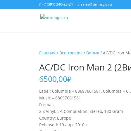
+7 (391) 240-23-24
sales@vinmagic.ru
Главная
/
Все товары
/
Винил
/ AC/DC Iron M
AC/DC Iron Man 2 (2В
6500,00
₽
Label: Columbia – 88697661581, Columbia – C 
Music – 88697661581
Format:
2 x Vinyl, LP, Compilation, Stereo, 180 Gram
Country: Europe
Released: 19 апр. 2010 г.