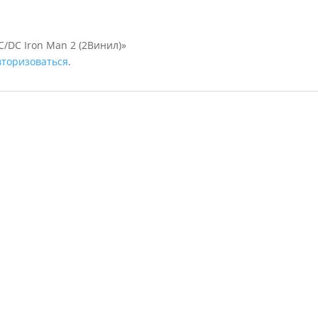
C/DC Iron Man 2 (2Винил)»
вторизоваться
.