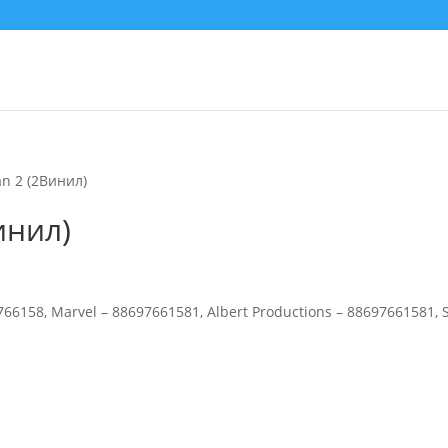
an 2 (2Винил)
инил)
766158, Marvel – 88697661581, Albert Productions – 88697661581, 