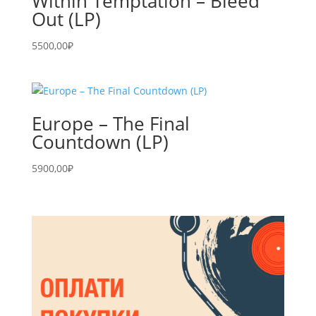
Within Temptation – Bleed
Out (LP)
5500,00
₽
Europe – The Final
Countdown (LP)
5900,00
₽