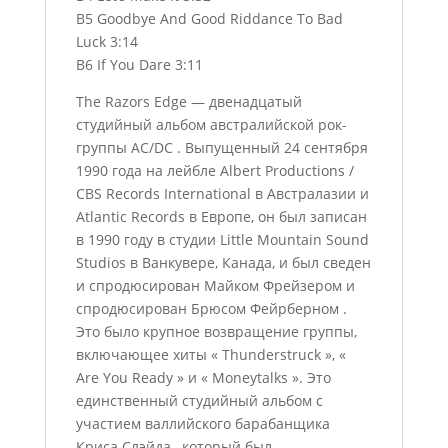
B5 Goodbye And Good Riddance To Bad
Luck 3:14
B6 If You Dare 3:11
The Razors Edge — двенадцатый
студийный альбом австралийской рок-
группы AC/DC . Выпущенный 24 сентября
1990 года на лейбле Albert Productions /
CBS Records International в Австралазии и
Atlantic Records в Европе, он был записан
в 1990 году в студии Little Mountain Sound
Studios в Ванкувере, Канада, и был сведен
и спродюсирован Майком Фрейзером и
спродюсирован Брюсом Фейрберном .
Это было крупное возвращение группы,
включающее хиты « Thunderstruck », «
Are You Ready » и « Moneytalks ». Это
единственный студийный альбом с
участием валлийского барабанщика
Криса Слэйда , который был