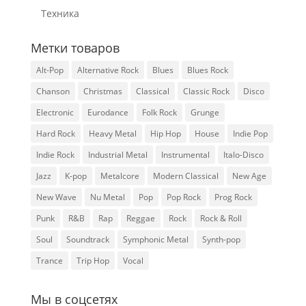
Техника
Метки товаров
Alt-Pop
Alternative Rock
Blues
Blues Rock
Chanson
Christmas
Classical
Classic Rock
Disco
Electronic
Eurodance
Folk Rock
Grunge
Hard Rock
Heavy Metal
Hip Hop
House
Indie Pop
Indie Rock
Industrial Metal
Instrumental
Italo-Disco
Jazz
K-pop
Metalcore
Modern Classical
New Age
New Wave
Nu Metal
Pop
Pop Rock
Prog Rock
Punk
R&B
Rap
Reggae
Rock
Rock & Roll
Soul
Soundtrack
Symphonic Metal
Synth-pop
Trance
Trip Hop
Vocal
Мы в соцсетях