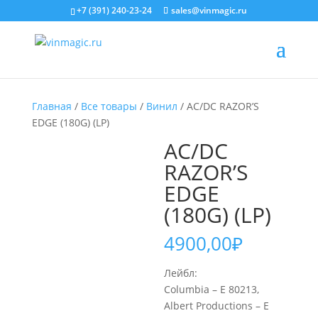
+7 (391) 240-23-24
sales@vinmagic.ru
Главная
/
Все товары
/
Винил
/ AC/DC RAZOR’S
EDGE (180G) (LP)
AC/DC
RAZOR’S
EDGE
(180G) (LP)
4900,00
₽
Лейбл:
Columbia – E 80213,
Albert Productions – E