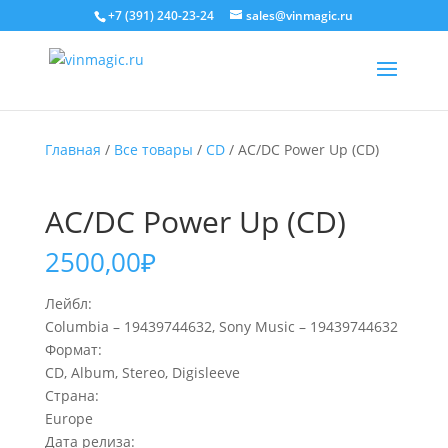
+7 (391) 240-23-24
sales@vinmagic.ru
Главная
/
Все товары
/
CD
/ AC/DC Power Up (CD)
AC/DC Power Up (CD)
2500,00
₽
Лейбл:
Columbia – 19439744632, Sony Music – 19439744632
Формат:
CD, Album, Stereo, Digisleeve
Страна:
Europe
Дата релиза: