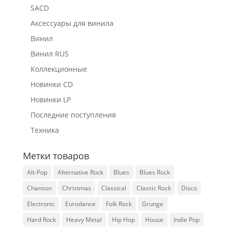
SACD
Аксессуары для винила
Винил
Винил RUS
Коллекционные
Новинки CD
Новинки LP
Последние поступления
Техника
Метки товаров
Alt-Pop
Alternative Rock
Blues
Blues Rock
Chanson
Christmas
Classical
Classic Rock
Disco
Electronic
Eurodance
Folk Rock
Grunge
Hard Rock
Heavy Metal
Hip Hop
House
Indie Pop