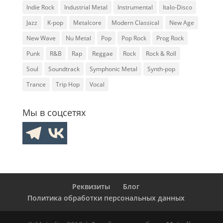
Indie Rock
Industrial Metal
Instrumental
Italo-Disco
Jazz
K-pop
Metalcore
Modern Classical
New Age
New Wave
Nu Metal
Pop
Pop Rock
Prog Rock
Punk
R&B
Rap
Reggae
Rock
Rock & Roll
Soul
Soundtrack
Symphonic Metal
Synth-pop
Trance
Trip Hop
Vocal
Мы в соцсетях
Реквизиты
Блог
Политика обработки персональных данных