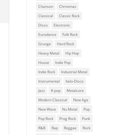
Chanson
Christmas
Classical
Classic Rock
Disco
Electronic
Eurodance
Folk Rock
Grunge
Hard Rock
Heavy Metal
Hip Hop
House
Indie Pop
Indie Rock
Industrial Metal
Instrumental
Italo-Disco
Jazz
K-pop
Metalcore
Modern Classical
New Age
New Wave
Nu Metal
Pop
Pop Rock
Prog Rock
Punk
R&B
Rap
Reggae
Rock