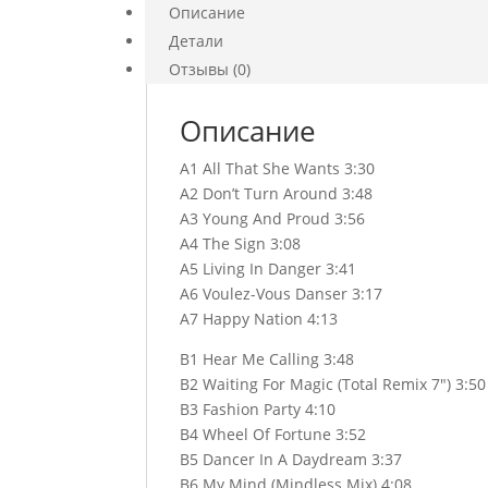
Описание
Vinyl)
Детали
Отзывы (0)
Описание
A1 All That She Wants 3:30
A2 Don’t Turn Around 3:48
A3 Young And Proud 3:56
A4 The Sign 3:08
A5 Living In Danger 3:41
A6 Voulez-Vous Danser 3:17
A7 Happy Nation 4:13
B1 Hear Me Calling 3:48
B2 Waiting For Magic (Total Remix 7″) 3:50
B3 Fashion Party 4:10
B4 Wheel Of Fortune 3:52
B5 Dancer In A Daydream 3:37
B6 My Mind (Mindless Mix) 4:08