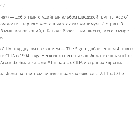
:14
ация») — дебютный студийный альбом шведской группы Ace of
ом достиг первого места в чартах как минимум 14 стран. В
8 миллионов копий, в Канаде более 1 миллиона, всего в мире
ма.
в США под другим названием — The Sign с добавлением 4 новых
в США в 1994 году. Несколько песен из альбома, включая «The
urn Around», были хитами #1 в чартах США и странах Европы.
льбома на цветном виниле в рамках бокс-сета All That She