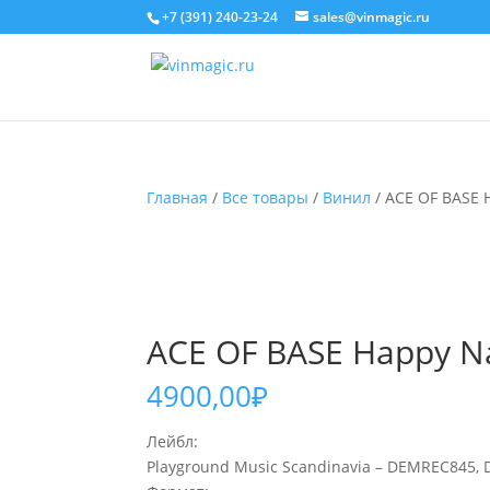
+7 (391) 240-23-24
sales@vinmagic.ru
Главная
/
Все товары
/
Винил
/ ACE OF BASE H
ACE OF BASE Happy Nat
4900,00
₽
Лейбл:
Playground Music Scandinavia – DEMREC845,