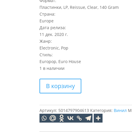
Формат:
Пластинки, LP, Reissue, Clear, 140 Gram
Страна:
Europe
Дата релиза:
11 дек. 2020 г.
Жанр:
Electronic, Pop
Стиль:
Europop, Euro House
1 в наличии
Количество
В корзину
товара
ACE
OF
BASE
Артикул:
5014797904613
Категория:
Винил
М
Happy
Nation
(Clear