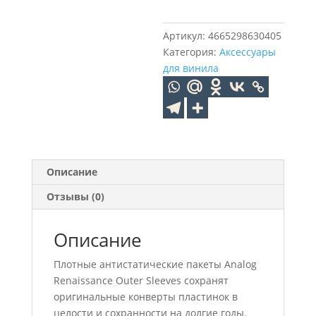
внешние
для
Артикул:
4665298630405
грампластинок
Категория:
Аксессуары
12"
для винила
Gatefold",
25
штук,
AR-
OG-
25
Описание
Отзывы (0)
Описание
Плотные антистатические пакеты Analog
Renaissance Outer Sleeves сохранят
оригинальные конверты пластинок в
целости и сохранности на долгие годы.