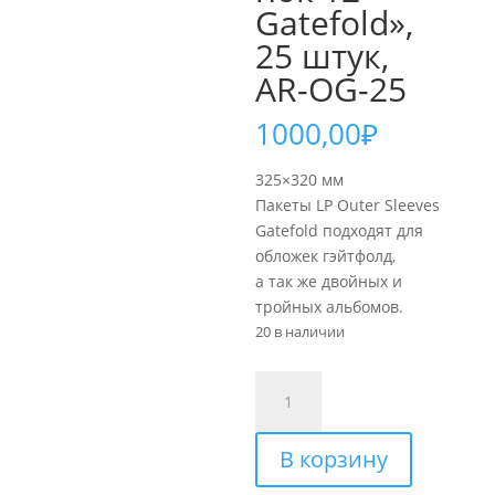
Gatefold»,
25 штук,
AR-OG-25
1000,00
₽
325×320 мм
Пакеты LP Outer Sleeves
Gatefold подходят для
обложек гэйтфолд,
а так же двойных и
тройных альбомов.
20 в наличии
Количество
товара
Analog
В корзину
Renaissance
Конверты