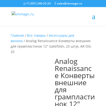
+7 (391) 240-23-24
sales@vinmagic.ru
Главная
/
Все товары
/
Аксессуары для
винила
/ Analog Renaissance Конверты внешние
для грампластинок 12″ Gatefold», 25 штук, AR-OG-
25
Analog
Renaissanc
e Конверты
внешние
для
грампласти
нок 12″