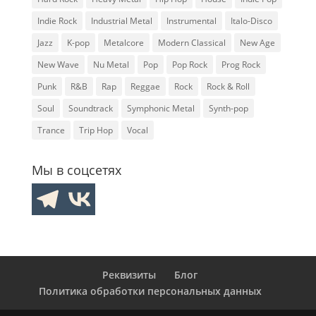
Indie Rock
Industrial Metal
Instrumental
Italo-Disco
Jazz
K-pop
Metalcore
Modern Classical
New Age
New Wave
Nu Metal
Pop
Pop Rock
Prog Rock
Punk
R&B
Rap
Reggae
Rock
Rock & Roll
Soul
Soundtrack
Symphonic Metal
Synth-pop
Trance
Trip Hop
Vocal
Мы в соцсетях
Реквизиты
Блог
Политика обработки персональных данных