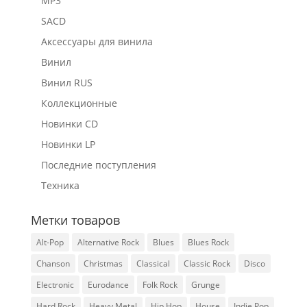
MP3
SACD
Аксессуары для винила
Винил
Винил RUS
Коллекционные
Новинки CD
Новинки LP
Последние поступления
Техника
Метки товаров
Alt-Pop
Alternative Rock
Blues
Blues Rock
Chanson
Christmas
Classical
Classic Rock
Disco
Electronic
Eurodance
Folk Rock
Grunge
Hard Rock
Heavy Metal
Hip Hop
House
Indie Pop