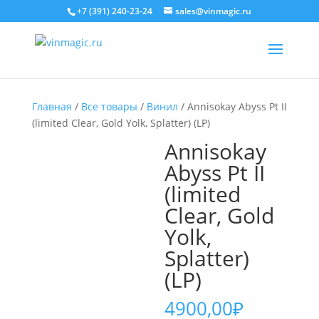
+7 (391) 240-23-24
sales@vinmagic.ru
Главная
/
Все товары
/
Винил
/ Annisokay Abyss Pt II
(limited Clear, Gold Yolk, Splatter) (LP)
Annisokay
Abyss Pt II
(limited
Clear, Gold
Yolk,
Splatter)
(LP)
4900,00
₽