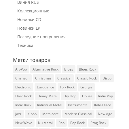
Винил RUS
Коллекционные
Новинки CD
Новинки LP
Последние поступления
Техника
Метки товаров
Alt-Pop
Alternative Rock
Blues
Blues Rock
Chanson
Christmas
Classical
Classic Rock
Disco
Electronic
Eurodance
Folk Rock
Grunge
Hard Rock
Heavy Metal
Hip Hop
House
Indie Pop
Indie Rock
Industrial Metal
Instrumental
Italo-Disco
Jazz
K-pop
Metalcore
Modern Classical
New Age
New Wave
Nu Metal
Pop
Pop Rock
Prog Rock