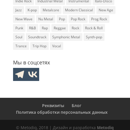
Indie Rock
Industrial Metal
Instrumental
Italo-Disco
Jazz
K-pop
Metalcore
Modern Classical
New Age
New Wave
Nu Metal
Pop
Pop Rock
Prog Rock
Punk
R&B
Rap
Reggae
Rock
Rock & Roll
Soul
Soundtrack
Symphonic Metal
Synth-pop
Trance
Trip Hop
Vocal
Мы в соцсетях
Реквизиты
Блог
Политика обработки персональных данных
© Metodiq, 2018 | Дизайн и разработка
Metodiq