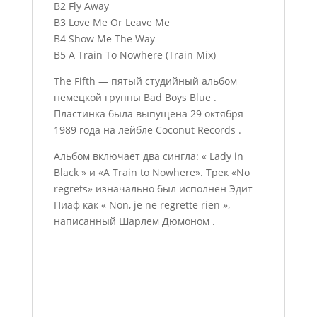
B2 Fly Away
B3 Love Me Or Leave Me
B4 Show Me The Way
B5 A Train To Nowhere (Train Mix)
The Fifth — пятый студийный альбом
немецкой группы Bad Boys Blue .
Пластинка была выпущена 29 октября
1989 года на лейбле Coconut Records .
Альбом включает два сингла: « Lady in
Black » и «A Train to Nowhere». Трек «No
regrets» изначально был исполнен Эдит
Пиаф как « Non, je ne regrette rien »,
написанный Шарлем Дюмоном .