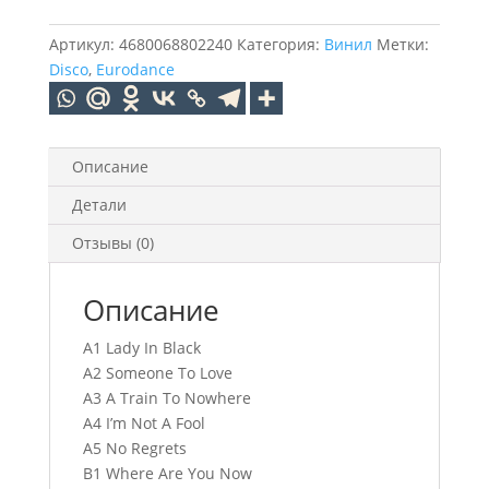
BOYS
BLUE
Артикул:
4680068802240
Категория:
Винил
Метки:
Fifth
Disco
,
Eurodance
(Blue
Vinyl)
(LP)
Описание
Детали
Отзывы (0)
Описание
A1 Lady In Black
A2 Someone To Love
A3 A Train To Nowhere
A4 I’m Not A Fool
A5 No Regrets
B1 Where Are You Now