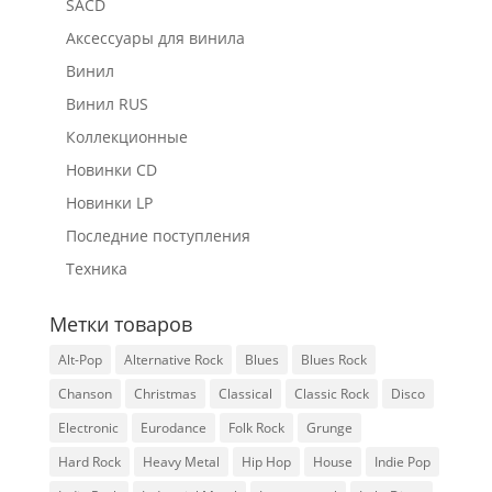
SACD
Аксессуары для винила
Винил
Винил RUS
Коллекционные
Новинки CD
Новинки LP
Последние поступления
Техника
Метки товаров
Alt-Pop
Alternative Rock
Blues
Blues Rock
Chanson
Christmas
Classical
Classic Rock
Disco
Electronic
Eurodance
Folk Rock
Grunge
Hard Rock
Heavy Metal
Hip Hop
House
Indie Pop