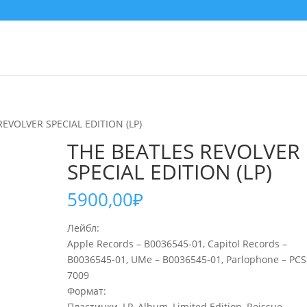
REVOLVER SPECIAL EDITION (LP)
THE BEATLES REVOLVER
SPECIAL EDITION (LP)
5900,00
₽
Лейбл:
Apple Records – B0036545-01, Capitol Records –
B0036545-01, UMe – B0036545-01, Parlophone – PCS
7009
Формат:
Пластинки, LP, Album, Limited Edition, Reissue,