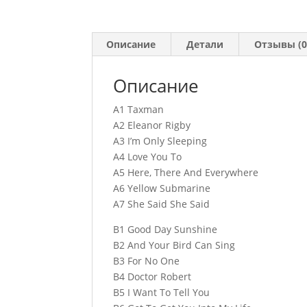
Описание
Детали
Отзывы (0
Описание
A1 Taxman
A2 Eleanor Rigby
A3 I’m Only Sleeping
A4 Love You To
A5 Here, There And Everywhere
A6 Yellow Submarine
A7 She Said She Said
B1 Good Day Sunshine
B2 And Your Bird Can Sing
B3 For No One
B4 Doctor Robert
B5 I Want To Tell You