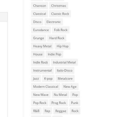
Chanson
Christmas
Classical
Classic Rock
Disco
Electronic
Eurodance
Folk Rock
Grunge
Hard Rock
Heavy Metal
Hip Hop
House
Indie Pop
Indie Rock
Industrial Metal
Instrumental
Italo-Disco
Jazz
K-pop
Metalcore
Modern Classical
New Age
New Wave
Nu Metal
Pop
Pop Rock
Prog Rock
Punk
R&B
Rap
Reggae
Rock