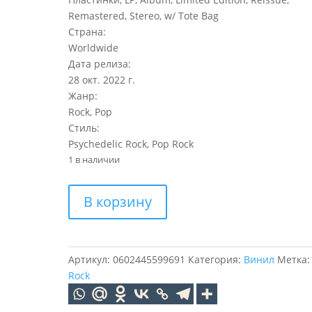
Remastered, Stereo, w/ Tote Bag
Страна:
Worldwide
Дата релиза:
28 окт. 2022 г.
Жанр:
Rock, Pop
Стиль:
Psychedelic Rock, Pop Rock
1 в наличии
Количество
В корзину
товара
THE
BEATLES
REVOLVER
Артикул:
0602445599691
Категория:
Винил
Метка
SPECIAL
Rock
EDITION
(LP)