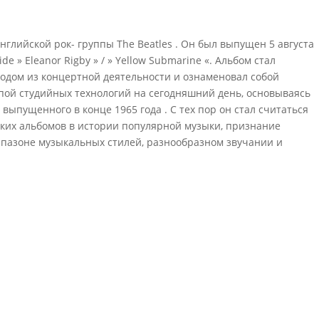
нглийской рок- группы The Beatles . Он был выпущен 5 августа
e » Eleanor Rigby » / » Yellow Submarine «. Альбом стал
ходом из концертной деятельности и ознаменовал собой
пой студийных технологий на сегодняшний день, основываясь
 выпущенного в конце 1965 года . С тех пор он стал считаться
ких альбомов в истории популярной музыки, признание
иапазоне музыкальных стилей, разнообразном звучании и