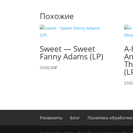
Похожие
Sweet — Sweet
A-
Fanny Adams (LP)
An
Th
5500,00
₽
(L
5500
Реквизиты
Блог
Политика обработки