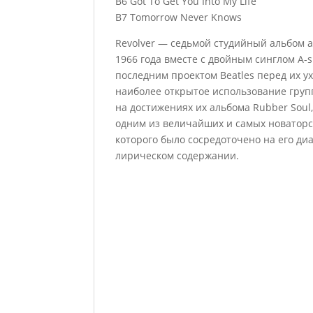
B6 Got To Get You Into My Life
B7 Tomorrow Never Knows
Revolver — седьмой студийный альбом а
1966 года вместе с двойным синглом A-sid
последним проектом Beatles перед их у
наиболее открытое использование груп
на достижениях их альбома Rubber Soul,
одним из величайших и самых новаторс
которого было сосредоточено на его д
лирическом содержании.