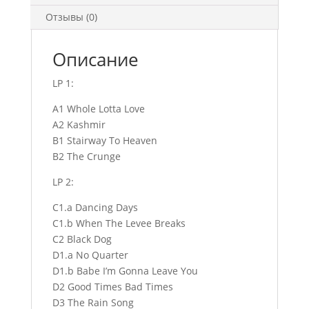
Отзывы (0)
Описание
LP 1:
A1 Whole Lotta Love
A2 Kashmir
B1 Stairway To Heaven
B2 The Crunge
LP 2:
C1.a Dancing Days
C1.b When The Levee Breaks
C2 Black Dog
D1.a No Quarter
D1.b Babe I’m Gonna Leave You
D2 Good Times Bad Times
D3 The Rain Song