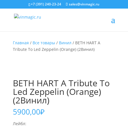
+7 (391) 240-23-24
sales@vinmagic.ru
Главная
/
Все товары
/
Винил
/ BETH HART A
Tribute To Led Zeppelin (Orange) (2Винил)
BETH HART A Tribute To
Led Zeppelin (Orange)
(2Винил)
5900,00
₽
Лейбл: