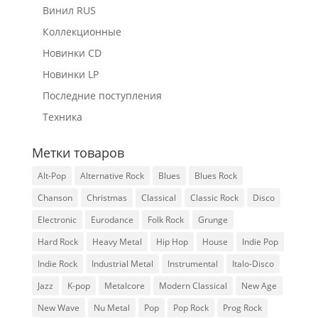
Винил RUS
Коллекционные
Новинки CD
Новинки LP
Последние поступления
Техника
Метки товаров
Alt-Pop
Alternative Rock
Blues
Blues Rock
Chanson
Christmas
Classical
Classic Rock
Disco
Electronic
Eurodance
Folk Rock
Grunge
Hard Rock
Heavy Metal
Hip Hop
House
Indie Pop
Indie Rock
Industrial Metal
Instrumental
Italo-Disco
Jazz
K-pop
Metalcore
Modern Classical
New Age
New Wave
Nu Metal
Pop
Pop Rock
Prog Rock