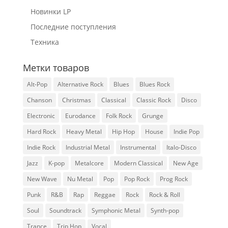
Новинки LP
Последние поступления
Техника
Метки товаров
Alt-Pop
Alternative Rock
Blues
Blues Rock
Chanson
Christmas
Classical
Classic Rock
Disco
Electronic
Eurodance
Folk Rock
Grunge
Hard Rock
Heavy Metal
Hip Hop
House
Indie Pop
Indie Rock
Industrial Metal
Instrumental
Italo-Disco
Jazz
K-pop
Metalcore
Modern Classical
New Age
New Wave
Nu Metal
Pop
Pop Rock
Prog Rock
Punk
R&B
Rap
Reggae
Rock
Rock & Roll
Soul
Soundtrack
Symphonic Metal
Synth-pop
Trance
Trip Hop
Vocal