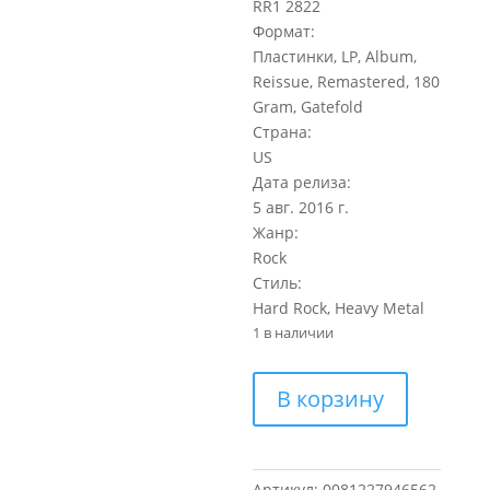
RR1 2822
Формат:
Пластинки, LP, Album,
Reissue, Remastered, 180
Gram, Gatefold
Страна:
US
Дата релиза:
5 авг. 2016 г.
Жанр:
Rock
Стиль:
Hard Rock, Heavy Metal
1 в наличии
Количество
В корзину
товара
Black
Sabbath
Sabotage
Артикул:
0081227946562