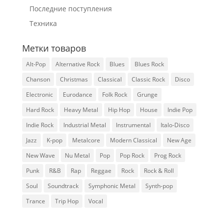
Последние поступления
Техника
Метки товаров
Alt-Pop
Alternative Rock
Blues
Blues Rock
Chanson
Christmas
Classical
Classic Rock
Disco
Electronic
Eurodance
Folk Rock
Grunge
Hard Rock
Heavy Metal
Hip Hop
House
Indie Pop
Indie Rock
Industrial Metal
Instrumental
Italo-Disco
Jazz
K-pop
Metalcore
Modern Classical
New Age
New Wave
Nu Metal
Pop
Pop Rock
Prog Rock
Punk
R&B
Rap
Reggae
Rock
Rock & Roll
Soul
Soundtrack
Symphonic Metal
Synth-pop
Trance
Trip Hop
Vocal