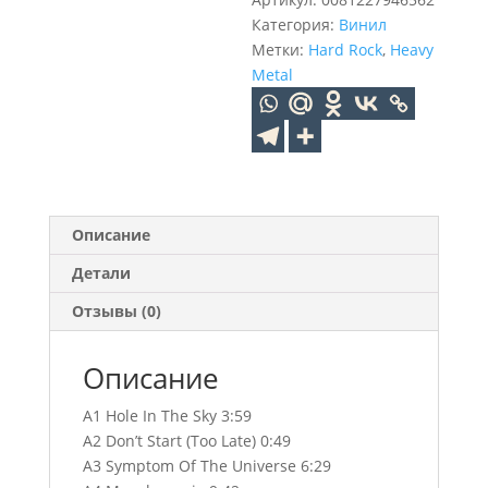
(180g)
Категория:
Винил
(LP)
Метки:
Hard Rock
,
Heavy
Metal
Описание
Детали
Отзывы (0)
Описание
A1 Hole In The Sky 3:59
A2 Don’t Start (Too Late) 0:49
A3 Symptom Of The Universe 6:29