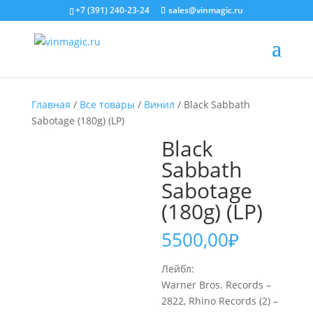
+7 (391) 240-23-24
sales@vinmagic.ru
Главная
/
Все товары
/
Винил
/ Black Sabbath
Sabotage (180g) (LP)
Black
Sabbath
Sabotage
(180g) (LP)
5500,00
₽
Лейбл:
Warner Bros. Records –
2822, Rhino Records (2) –