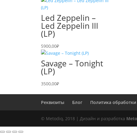
Led Zeppelin –
Led Zeppelin III
(LP)
5900,00
₽
Savage – Tonight
(LP)
3500,00
₽
Реквизиты
Блог
Политика обработки
© Metodiq, 2018 | Дизайн и разработка
Meto