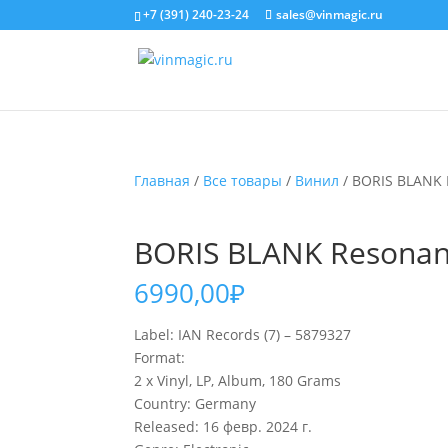
+7 (391) 240-23-24
sales@vinmagic.ru
Главная
/
Все товары
/
Винил
/ BORIS BLANK 
BORIS BLANK Resonan
6990,00
₽
Label: IAN Records (7) – 5879327
Format:
2 x Vinyl, LP, Album, 180 Grams
Country: Germany
Released: 16 февр. 2024 г.