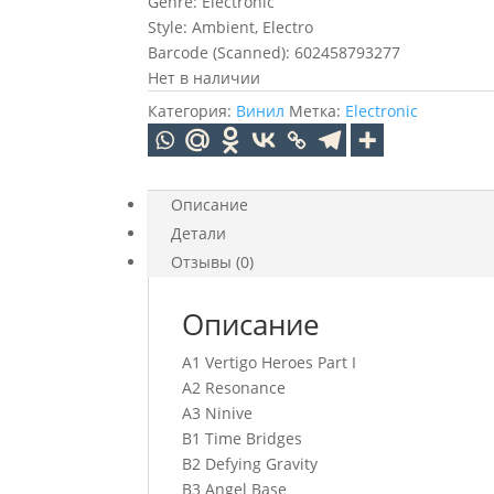
Genre: Electronic
Style: Ambient, Electro
Barcode (Scanned): 602458793277
Нет в наличии
Категория:
Винил
Метка:
Electronic
Описание
Детали
Отзывы (0)
Описание
A1 Vertigo Heroes Part I
A2 Resonance
A3 Ninive
B1 Time Bridges
B2 Defying Gravity
B3 Angel Base