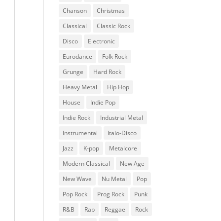
Chanson
Christmas
Classical
Classic Rock
Disco
Electronic
Eurodance
Folk Rock
Grunge
Hard Rock
Heavy Metal
Hip Hop
House
Indie Pop
Indie Rock
Industrial Metal
Instrumental
Italo-Disco
Jazz
K-pop
Metalcore
Modern Classical
New Age
New Wave
Nu Metal
Pop
Pop Rock
Prog Rock
Punk
R&B
Rap
Reggae
Rock