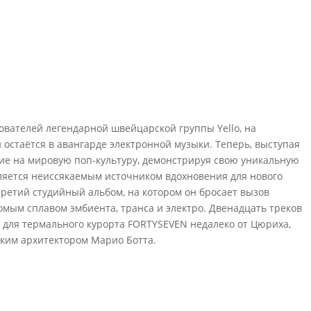
нователей легендарной швейцарской группы Yello, на
остаётся в авангарде электронной музыки. Теперь, выступая
ние на мировую поп-культуру, демонстрируя свою уникальную
ляется неиссякаемым источником вдохновения для нового
ретий студийный альбом, на котором он бросает вызов
омым сплавом эмбиента, транса и электро. Двенадцать треков
 для термального курорта FORTYSEVEN недалеко от Цюриха,
ким архитектором Марио Ботта.