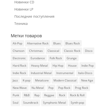
Новинки CD
Новинки LP
Последние поступления
Техника
Метки товаров
Alt-Pop
Alternative Rock
Blues
Blues Rock
Chanson
Christmas
Classical
Classic Rock
Disco
Electronic
Eurodance
Folk Rock
Grunge
Hard Rock
Heavy Metal
Hip Hop
House
Indie Pop
Indie Rock
Industrial Metal
Instrumental
Italo-Disco
Jazz
K-pop
Metalcore
Modern Classical
New Age
New Wave
Nu Metal
Pop
Pop Rock
Prog Rock
Punk
R&B
Rap
Reggae
Rock
Rock & Roll
Soul
Soundtrack
Symphonic Metal
Synth-pop