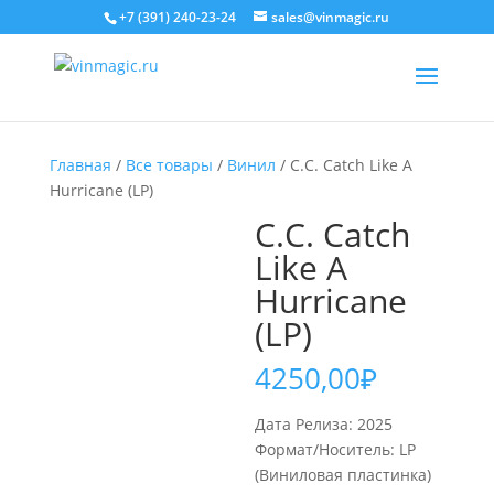
+7 (391) 240-23-24
sales@vinmagic.ru
Главная
/
Все товары
/
Винил
/ C.C. Catch Like A
Hurricane (LP)
C.C. Catch
Like A
Hurricane
(LP)
4250,00
₽
Дата Релиза: 2025
Формат/Носитель: LP
(Виниловая пластинка)