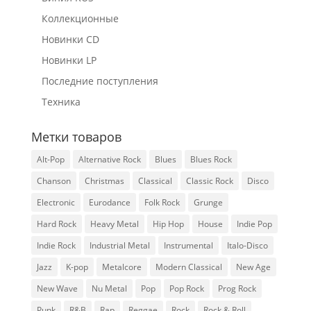
Коллекционные
Новинки CD
Новинки LP
Последние поступления
Техника
Метки товаров
Alt-Pop
Alternative Rock
Blues
Blues Rock
Chanson
Christmas
Classical
Classic Rock
Disco
Electronic
Eurodance
Folk Rock
Grunge
Hard Rock
Heavy Metal
Hip Hop
House
Indie Pop
Indie Rock
Industrial Metal
Instrumental
Italo-Disco
Jazz
K-pop
Metalcore
Modern Classical
New Age
New Wave
Nu Metal
Pop
Pop Rock
Prog Rock
Punk
R&B
Rap
Reggae
Rock
Rock & Roll