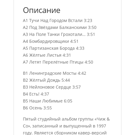
Описание
A1 Тучи Над Городом Встали 3:23
A2 Под Звёздами Балканскими 3:50
A3 На Поле Танки Грохотали… 3:51
A4 Бомбардировщики 4:51
A5 Партизанская Борода 4:33
A6 Жёлтые Листья 4:31
A7 Летят Перелётные Птицы 4:50
B1 Ленинградские Мосты 4:42
B2 Жёлтый Дождь 5:44
B3 Нейлоновое Сердце 3:57
B4 Есть! 4:37
B5 Наши Любимые 6:05
B6 Осень 3:55
Пятый студийный альбом группы «Чиж &
Co», записанный и выпущенный в 1997
году. Является сборником кавер-версий