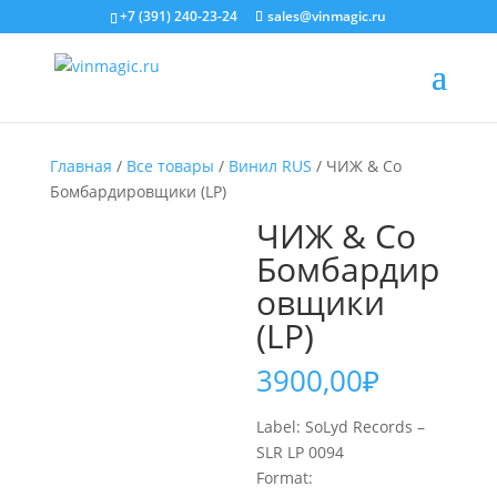
+7 (391) 240-23-24
sales@vinmagic.ru
Главная
/
Все товары
/
Винил RUS
/ ЧИЖ & Сo
Бомбардировщики (LP)
ЧИЖ & Сo
Бомбардир
овщики
(LP)
3900,00
₽
Label: SoLyd Records –
SLR LP 0094
Format: