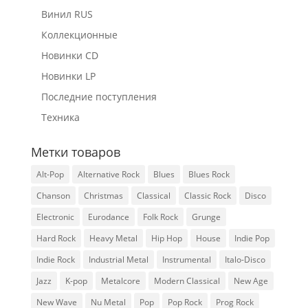
Винил RUS
Коллекционные
Новинки CD
Новинки LP
Последние поступления
Техника
Метки товаров
Alt-Pop
Alternative Rock
Blues
Blues Rock
Chanson
Christmas
Classical
Classic Rock
Disco
Electronic
Eurodance
Folk Rock
Grunge
Hard Rock
Heavy Metal
Hip Hop
House
Indie Pop
Indie Rock
Industrial Metal
Instrumental
Italo-Disco
Jazz
K-pop
Metalcore
Modern Classical
New Age
New Wave
Nu Metal
Pop
Pop Rock
Prog Rock