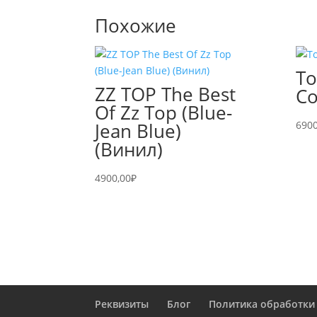
Похожие
To
ZZ TOP The Best
Co
Of Zz Top (Blue-
Jean Blue)
6900
(Винил)
4900,00
₽
Реквизиты
Блог
Политика обработки