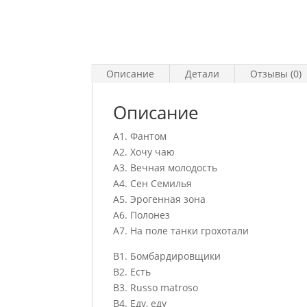
Описание
Детали
Отзывы (0)
Описание
A1. Фантом
A2. Хочу чаю
A3. Вечная молодость
A4. Сен Семилья
A5. Эрогенная зона
A6. Полонез
A7. На поле танки грохотали
B1. Бомбардировщики
B2. Есть
B3. Russo matroso
B4. Еду, еду