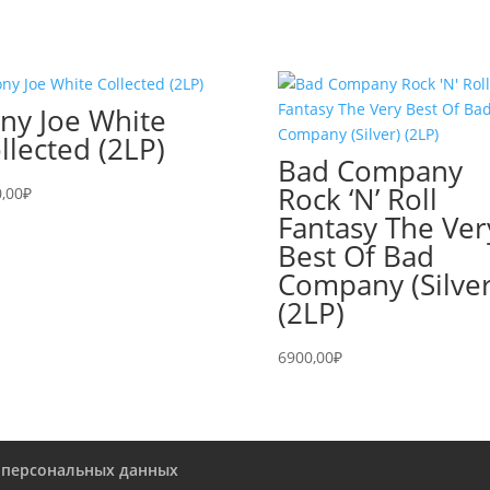
ny Joe White
llected (2LP)
Bad Company
Rock ‘N’ Roll
,00
₽
Fantasy The Ver
Best Of Bad
Company (Silver
(2LP)
6900,00
₽
 персональных данных