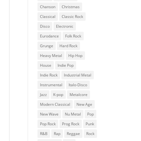
Chanson
Christmas
Classical
Classic Rock
Disco
Electronic
Eurodance
Folk Rock
Grunge
Hard Rock
Heavy Metal
Hip Hop
House
Indie Pop
Indie Rock
Industrial Metal
Instrumental
Italo-Disco
Jazz
K-pop
Metalcore
Modern Classical
New Age
New Wave
Nu Metal
Pop
Pop Rock
Prog Rock
Punk
R&B
Rap
Reggae
Rock