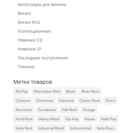
Аксессуары для винила
Винил
Винил RUS
Коллекционные
Новинки CD
Новинки LP
Последние поступления
Техника
Метки товаров
Alt-Pop
Alternative Rock
Blues
Blues Rock
Chanson
Christmas
Classical
Classic Rock
Disco
Electronic
Eurodance
Folk Rock
Grunge
Hard Rock
Heavy Metal
Hip Hop
House
Indie Pop
Indie Rock
Industrial Metal
Instrumental
Italo-Disco