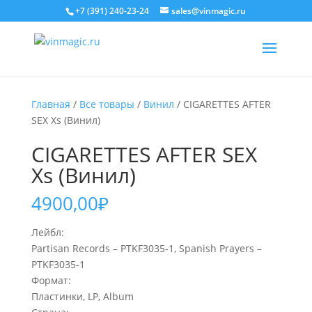
+7 (391) 240-23-24
sales@vinmagic.ru
Главная
/
Все товары
/
Винил
/ CIGARETTES AFTER
SEX Xs (Винил)
CIGARETTES AFTER SEX
Xs (Винил)
4900,00
₽
Лейбл:
Partisan Records – PTKF3035-1, Spanish Prayers –
PTKF3035-1
Формат:
Пластинки, LP, Album