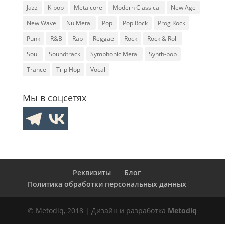
Jazz
K-pop
Metalcore
Modern Classical
New Age
New Wave
Nu Metal
Pop
Pop Rock
Prog Rock
Punk
R&B
Rap
Reggae
Rock
Rock & Roll
Soul
Soundtrack
Symphonic Metal
Synth-pop
Trance
Trip Hop
Vocal
Мы в соцсетях
Реквизиты
Блог
Политика обработки персональных данных
© Metodiq, 2018 | Дизайн и разработка
Metodiq