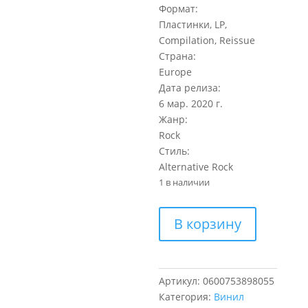
Формат:
Пластинки, LP,
Compilation, Reissue
Страна:
Europe
Дата релиза:
6 мар. 2020 г.
Жанр:
Rock
Стиль:
Alternative Rock
1 в наличии
Количество
В корзину
товара
Cranberries
Dreams:
The
Артикул:
0600753898055
Collection
Категория:
Винил