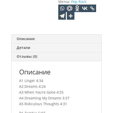
(LP)
Метка:
Pop Rock
Описание
Детали
Отзывы (0)
Описание
A1 Linger 4:34
A2 Dreams 4:24
A3 When You’re Gone 4:55
A4 Dreaming My Dreams 3:37
A5 Ridiculous Thoughts 4:31