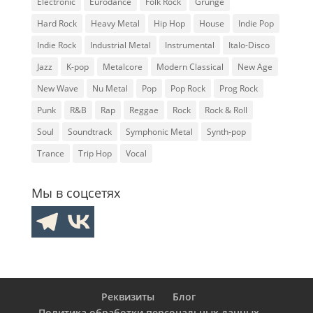
Electronic
Eurodance
Folk Rock
Grunge
Hard Rock
Heavy Metal
Hip Hop
House
Indie Pop
Indie Rock
Industrial Metal
Instrumental
Italo-Disco
Jazz
K-pop
Metalcore
Modern Classical
New Age
New Wave
Nu Metal
Pop
Pop Rock
Prog Rock
Punk
R&B
Rap
Reggae
Rock
Rock & Roll
Soul
Soundtrack
Symphonic Metal
Synth-pop
Trance
Trip Hop
Vocal
Мы в соцсетях
Реквизиты
Блог
Политика обработки персональных данных