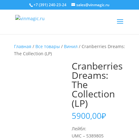
+7 (391) 240-23-24
sales@vinmagic.ru
Главная
/
Все товары
/
Винил
/ Cranberries Dreams:
The Collection (LP)
Cranberries
Dreams:
The
Collection
(LP)
5900,00
₽
Лейбл:
UMC – 5389805