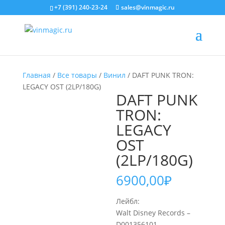
+7 (391) 240-23-24
sales@vinmagic.ru
Главная
/
Все товары
/
Винил
/ DAFT PUNK TRON:
LEGACY OST (2LP/180G)
DAFT PUNK
TRON:
LEGACY
OST
(2LP/180G)
6900,00
₽
Лейбл:
Walt Disney Records –
D001356101