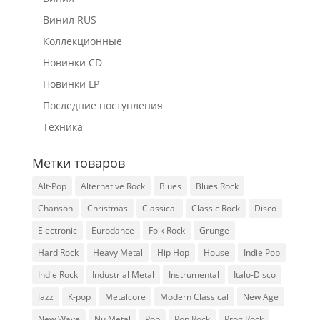
Винил RUS
Коллекционные
Новинки CD
Новинки LP
Последние поступления
Техника
Метки товаров
Alt-Pop
Alternative Rock
Blues
Blues Rock
Chanson
Christmas
Classical
Classic Rock
Disco
Electronic
Eurodance
Folk Rock
Grunge
Hard Rock
Heavy Metal
Hip Hop
House
Indie Pop
Indie Rock
Industrial Metal
Instrumental
Italo-Disco
Jazz
K-pop
Metalcore
Modern Classical
New Age
New Wave
Nu Metal
Pop
Pop Rock
Prog Rock