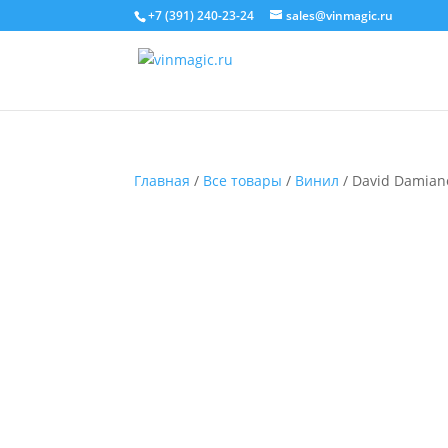
+7 (391) 240-23-24
sales@vinmagic.ru
Главная
/
Все товары
/
Винил
/ David Damiano 