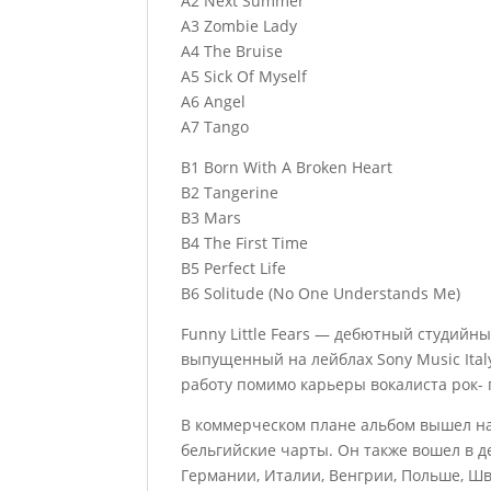
A2 Next Summer
A3 Zombie Lady
A4 The Bruise
A5 Sick Of Myself
A6 Angel
A7 Tango
B1 Born With A Broken Heart
B2 Tangerine
B3 Mars
B4 The First Time
B5 Perfect Life
B6 Solitude (No One Understands Me)
Funny Little Fears — дебютный студийн
выпущенный на лейблах Sony Music Italy
работу помимо карьеры вокалиста рок- 
В коммерческом плане альбом вышел на
бельгийские чарты. Он также вошел в д
Германии, Италии, Венгрии, Польше, Ш