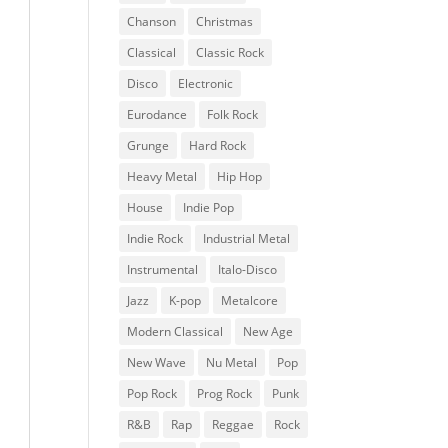
Chanson
Christmas
Classical
Classic Rock
Disco
Electronic
Eurodance
Folk Rock
Grunge
Hard Rock
Heavy Metal
Hip Hop
House
Indie Pop
Indie Rock
Industrial Metal
Instrumental
Italo-Disco
Jazz
K-pop
Metalcore
Modern Classical
New Age
New Wave
Nu Metal
Pop
Pop Rock
Prog Rock
Punk
R&B
Rap
Reggae
Rock